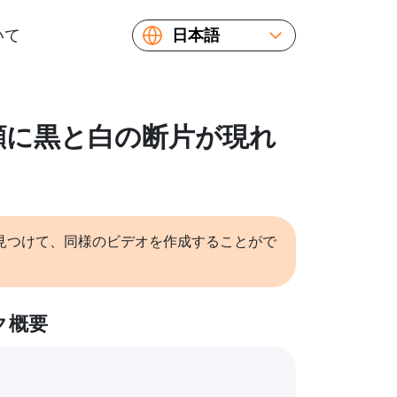
いて
日本語
English
Español
Русский
: 顔に黒と白の断片が現れ
Українська
Français
繁體中文
简体中文
見つけて、同様のビデオを作成することがで
ク概要