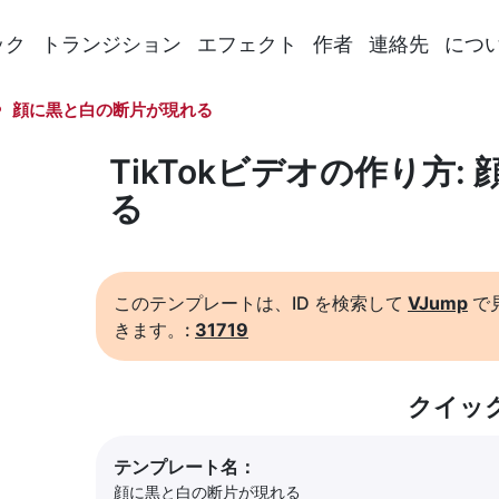
ック
トランジション
エフェクト
作者
連絡先
につ
顔に黒と白の断片が現れる
TikTokビデオの作り方
る
このテンプレートは、ID を検索して
VJump
で
きます。:
31719
クイッ
テンプレート名：
顔に黒と白の断片が現れる