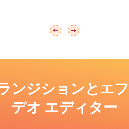
: トランジションとエ
デオ エディター