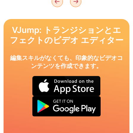
VJump: トランジションとエ
フェクトのビデオ エディター
編集スキルがなくても、印象的なビデオコ
ンテンツを作成できます。