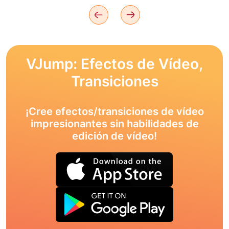
VJump: Efectos de Vídeo,
Transiciones
¡Cree efectos/transiciones de vídeo
impresionantes sin habilidades de
edición de vídeo!