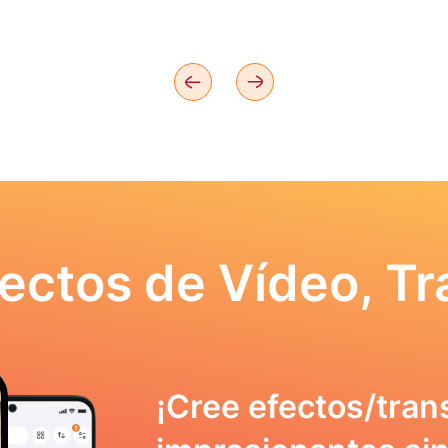
ectos de Vídeo, Tr
¡Cree efectos/tran