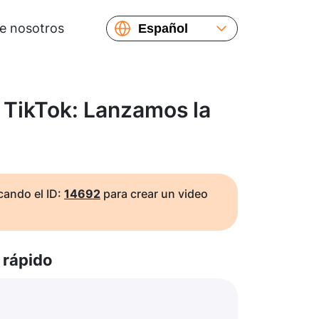
e nosotros
Español
English
Русский
Українська
 TikTok: Lanzamos la
Français
繁體中文
简体中文
日本語
ando el ID:
14692
para crear un video
rápido