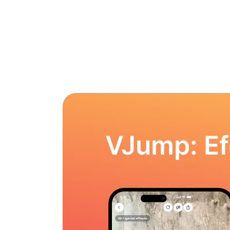
VJump: Ef