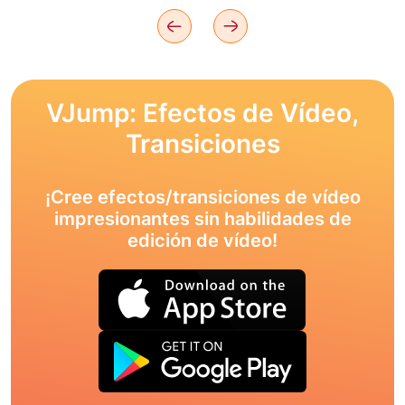
VJump: Efectos de Vídeo,
Transiciones
¡Cree efectos/transiciones de vídeo
impresionantes sin habilidades de
edición de vídeo!