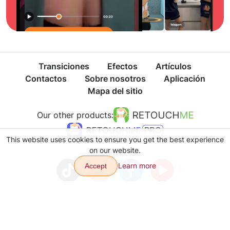
Transiciones
Efectos
Artículos
Contactos
Sobre nosotros
Aplicación
Mapa del sitio
Our other products:
This website uses cookies to ensure you get the best experience
on our website.
Learn more
Accept
Política de privacidad
Términos de Uso
Copyright © 2026 VJump LTD