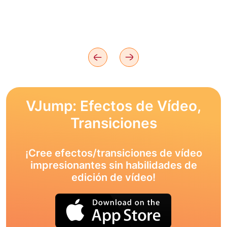
VJump: Efectos de Vídeo,
Transiciones
¡Cree efectos/transiciones de vídeo
impresionantes sin habilidades de
edición de vídeo!