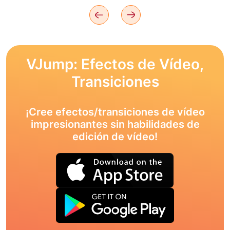
VJump: Efectos de Vídeo,
Transiciones
¡Cree efectos/transiciones de vídeo
impresionantes sin habilidades de
edición de vídeo!