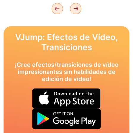
VJump: Efectos de Vídeo,
Transiciones
¡Cree efectos/transiciones de vídeo
impresionantes sin habilidades de
edición de vídeo!