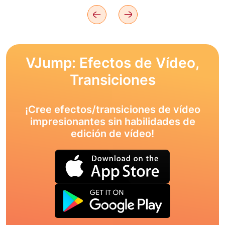
VJump: Efectos de Vídeo,
Transiciones
¡Cree efectos/transiciones de vídeo
impresionantes sin habilidades de
edición de vídeo!