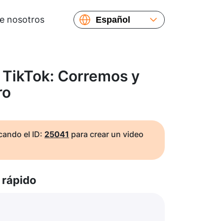
e nosotros
Español
English
Русский
Українська
 TikTok: Corremos y
Français
ro
繁體中文
简体中文
日本語
ando el ID:
25041
para crear un video
rápido