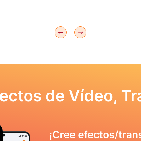
ectos de Vídeo, Tr
¡Cree efectos/tran