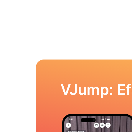
VJump: Ef