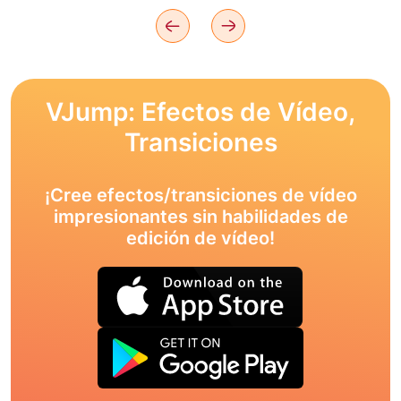
VJump: Efectos de Vídeo,
Transiciones
¡Cree efectos/transiciones de vídeo
impresionantes sin habilidades de
edición de vídeo!