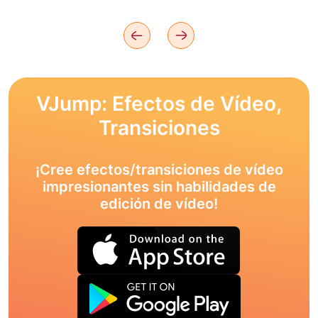
VJump: Efectos de Vídeo,
Transiciones
¡Cree efectos/transiciones de vídeo
impresionantes sin habilidades de
edición de vídeo!