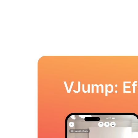
VJump: Ef