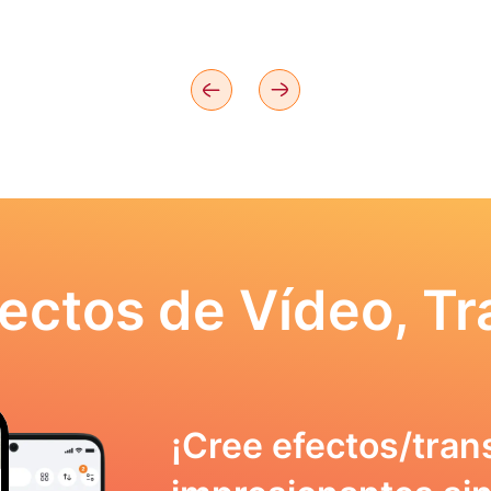
ectos de Vídeo, Tr
¡Cree efectos/tran