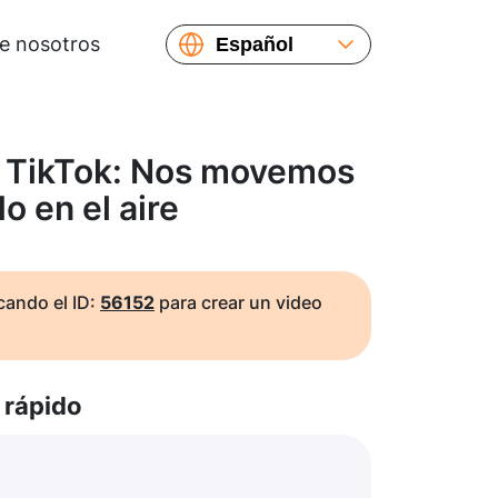
e nosotros
Español
English
Русский
Українська
e TikTok: Nos movemos
Français
o en el aire
繁體中文
简体中文
日本語
ando el ID:
56152
para crear un video
rápido