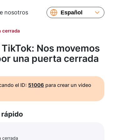
e nosotros
Español
English
a cerrada
Русский
Українська
e TikTok: Nos movemos
Français
por una puerta cerrada
繁體中文
简体中文
日本語
ando el ID:
51006
para crear un video
rápido
a cerrada