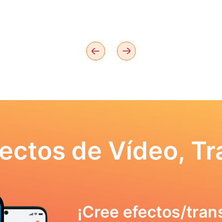
ectos de Vídeo, Tr
¡Cree efectos/tran