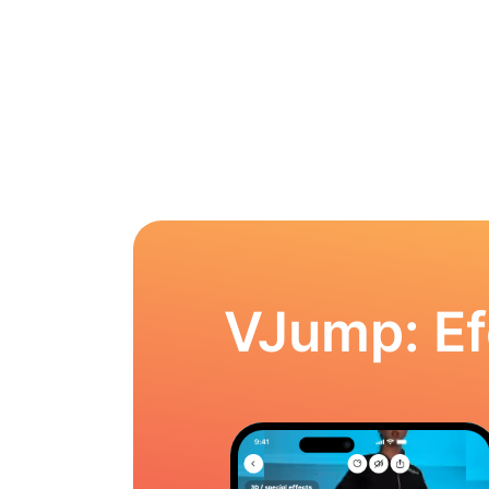
VJump: Ef