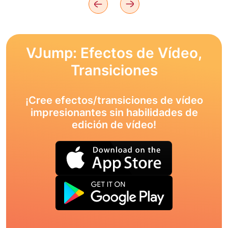
VJump: Efectos de Vídeo,
Transiciones
¡Cree efectos/transiciones de vídeo
impresionantes sin habilidades de
edición de vídeo!