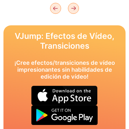
VJump: Efectos de Vídeo,
Transiciones
¡Cree efectos/transiciones de vídeo
impresionantes sin habilidades de
edición de vídeo!