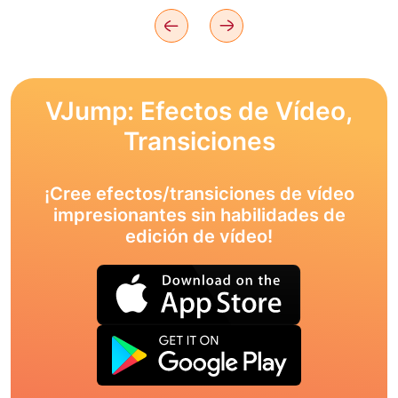
VJump: Efectos de Vídeo,
Transiciones
¡Cree efectos/transiciones de vídeo
impresionantes sin habilidades de
edición de vídeo!