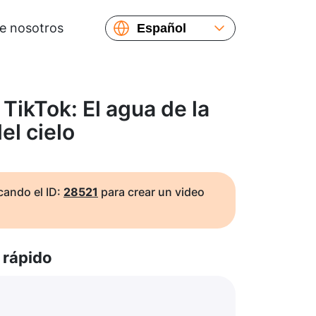
e nosotros
Español
English
Русский
Українська
TikTok: El agua de la
Français
el cielo
繁體中文
简体中文
日本語
ando el ID:
28521
para crear un video
rápido