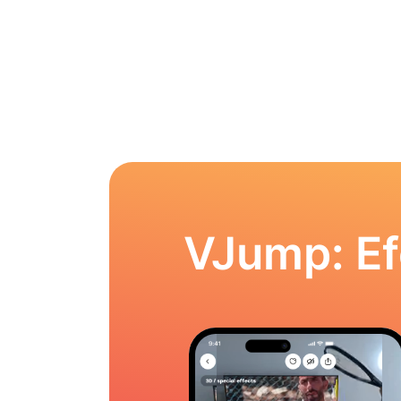
VJump: Ef