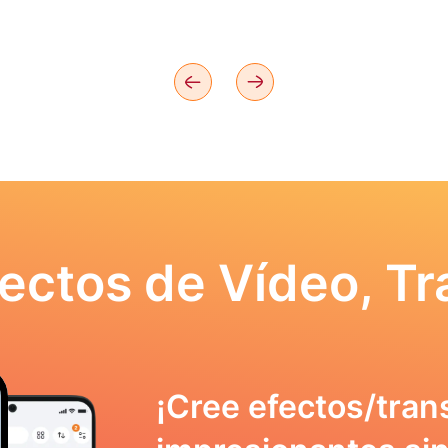
ectos de Vídeo, Tr
¡Cree efectos/tran