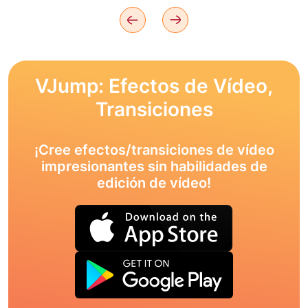
VJump: Efectos de Vídeo,
Transiciones
¡Cree efectos/transiciones de vídeo
impresionantes sin habilidades de
edición de vídeo!