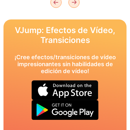
VJump: Efectos de Vídeo,
Transiciones
¡Cree efectos/transiciones de vídeo
impresionantes sin habilidades de
edición de vídeo!