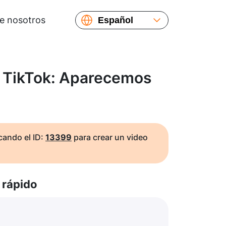
e nosotros
Español
English
Русский
Українська
 TikTok: Aparecemos
Français
繁體中文
简体中文
日本語
ando el ID:
13399
para crear un video
rápido