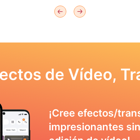
ectos de Vídeo, Tr
¡Cree efectos/tran
impresionantes sin