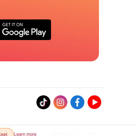
Copyright © 2026 VJump LTD
Learn more
cept