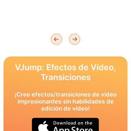
VJump: Efectos de Vídeo,
Transiciones
¡Cree efectos/transiciones de vídeo
impresionantes sin habilidades de
edición de vídeo!