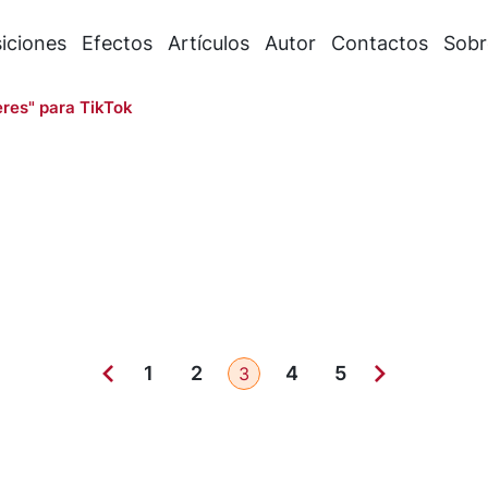
iciones
Efectos
Artículos
Autor
Contactos
Sobr
res" para TikTok
1
2
4
5
3