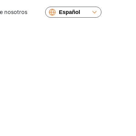
e nosotros
Español
English
Русский
Українська
Français
繁體中文
简体中文
日本語