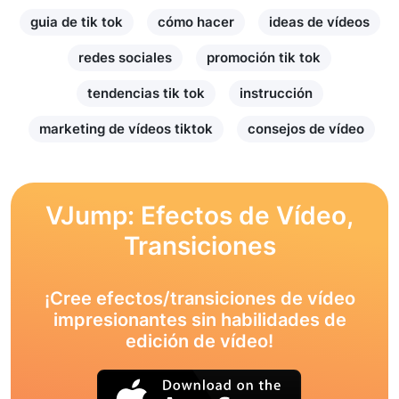
guia de tik tok
cómo hacer
ideas de vídeos
redes sociales
promoción tik tok
tendencias tik tok
instrucción
marketing de vídeos tiktok
consejos de vídeo
VJump: Efectos de Vídeo,
Transiciones
¡Cree efectos/transiciones de vídeo
impresionantes sin habilidades de
edición de vídeo!