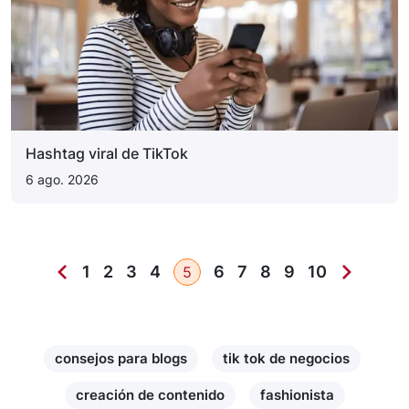
Hashtag viral de TikTok
6 ago. 2026
1
2
3
4
6
7
8
9
10
5
consejos para blogs
tik tok de negocios
creación de contenido
fashionista