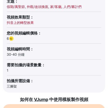
主題：
假期/萬聖節
,
外觀/改頭換面
,
家/客廳
,
人們/夥計們
視頻效果類型：
抖音上的轉型效果
您的視頻編輯價格：
6
視頻編輯時間：
30-40 分鐘
需要拍攝的場景數量：
1
拍攝所需設備：
三腳架
如何在
VJump
中使用模板製作視頻