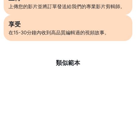
上傳您的影片並將訂單發送給我們的專業影片剪輯師。
享受
在15-30分鐘內收到高品質編輯過的視頻故事。
了解更多
類似範本