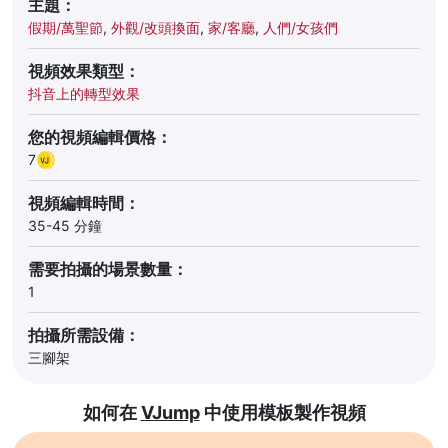
主題：
假期/萬聖節
,
外觀/改頭換面
,
家/客廳
,
人們/女孩們
視頻效果類型：
抖音上的轉型效果
您的視頻編輯價格：
7
視頻編輯時間：
35-45 分鐘
需要拍攝的場景數量：
1
拍攝所需設備：
三腳架
如何在
VJump
中使用模板製作視頻