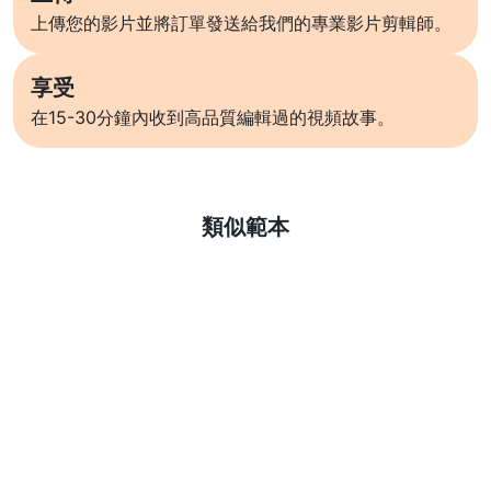
上傳您的影片並將訂單發送給我們的專業影片剪輯師。
享受
在15-30分鐘內收到高品質編輯過的視頻故事。
了解更多
類似範本