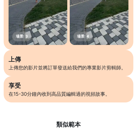
上傳
上傳您的影片並將訂單發送給我們的專業影片剪輯師。
享受
在15-30分鐘內收到高品質編輯過的視頻故事。
了解更多
類似範本