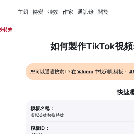
主題
轉變
特效
作家
通訊錄
關於
换特效
如何製作TikTok視
您可以通過搜索 ID 在
VJump
中找到此模板：
4
快速
模板名稱：
虚拟英雄替换特效
模板ID：