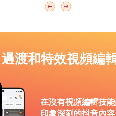
p：過渡和特效視頻編
在沒有視頻編輯技能
印象深刻的抖音內容