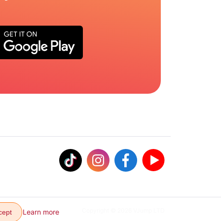
Copyright © 2026 VJump LTD
Learn more
cept