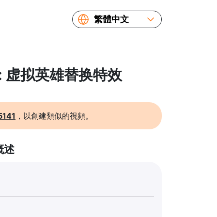
繁體中文
English
Español
Русский
頻: 虚拟英雄替换特效
Українська
Français
简体中文
5141
，以創建類似的視頻。
日本語
概述