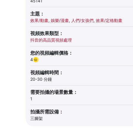
45141
主題：
效果/動畫
,
娛樂/漫畫
,
人們/女孩們
,
效果/定格動畫
視頻效果類型：
抖音的高品質視頻處理
您的視頻編輯價格：
4
視頻編輯時間：
20-30 分鐘
需要拍攝的場景數量：
1
拍攝所需設備：
三腳架