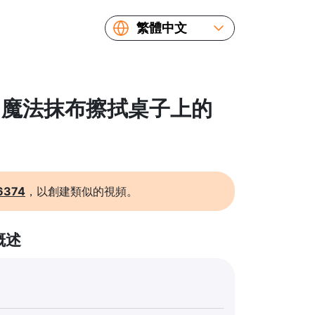
繁體中文
English
Español
Русский
 使用魔法抹布擦拭桌子上的
Українська
Français
简体中文
日本語
6374
，以創建類似的視頻。
概述