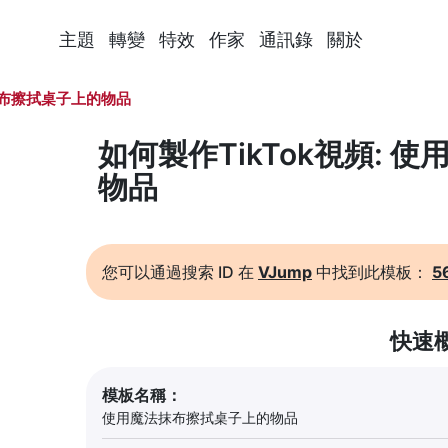
主題
轉變
特效
作家
通訊錄
關於
布擦拭桌子上的物品
如何製作TikTok視頻:
物品
您可以通過搜索 ID 在
VJump
中找到此模板：
5
快速
模板名稱：
使用魔法抹布擦拭桌子上的物品