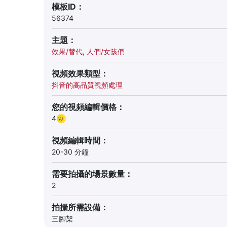
模板ID：
56374
主題：
效果/替代
,
人們/女孩們
視頻效果類型：
抖音的高品質視頻處理
您的視頻編輯價格：
4
視頻編輯時間：
20-30 分鐘
需要拍攝的場景數量：
2
拍攝所需設備：
三腳架