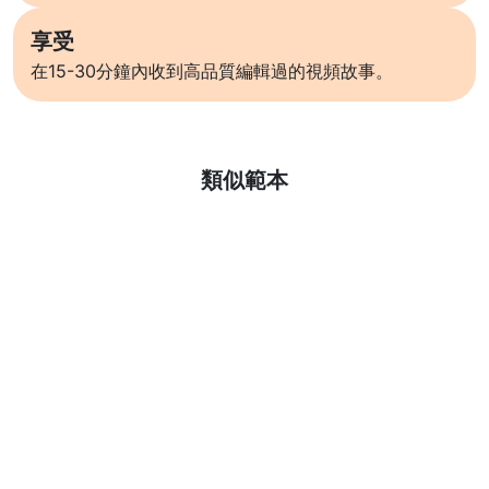
享受
在15-30分鐘內收到高品質編輯過的視頻故事。
了解更多
類似範本