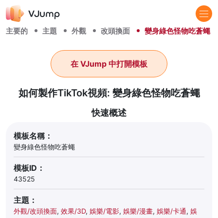
主要的
主題
外觀
改頭換面
變身綠色怪物吃蒼蠅
在 VJump 中打開模板
如何製作TikTok視頻: 變身綠色怪物吃蒼蠅
快速概述
模板名稱：
變身綠色怪物吃蒼蠅
模板ID：
43525
主題：
外觀/改頭換面
,
效果/3D
,
娛樂/電影
,
娛樂/漫畫
,
娛樂/卡通
,
娛