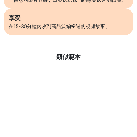
上傳您的影片並將訂單發送給我們的專業影片剪輯師。
享受
在15-30分鐘內收到高品質編輯過的視頻故事。
了解更多
類似範本