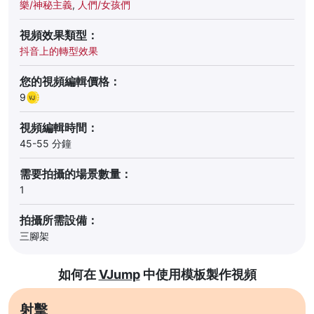
樂/神秘主義
,
人們/女孩們
視頻效果類型：
抖音上的轉型效果
您的視頻編輯價格：
9
視頻編輯時間：
45-55 分鐘
需要拍攝的場景數量：
1
拍攝所需設備：
三腳架
如何在
VJump
中使用模板製作視頻
射擊