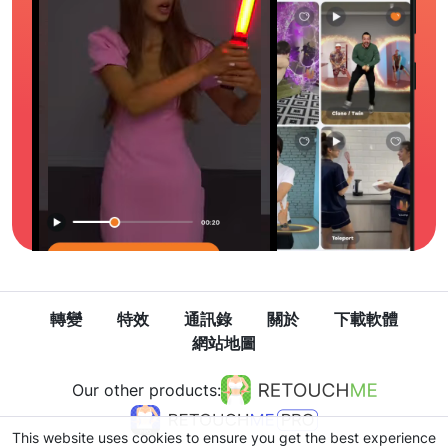
轉變
特效
通訊錄
關於
下載軟體
網站地圖
Our other products:
This website uses cookies to ensure you get the best experience