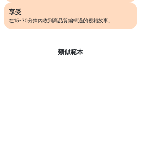
享受
在15-30分鐘內收到高品質編輯過的視頻故事。
了解更多
類似範本