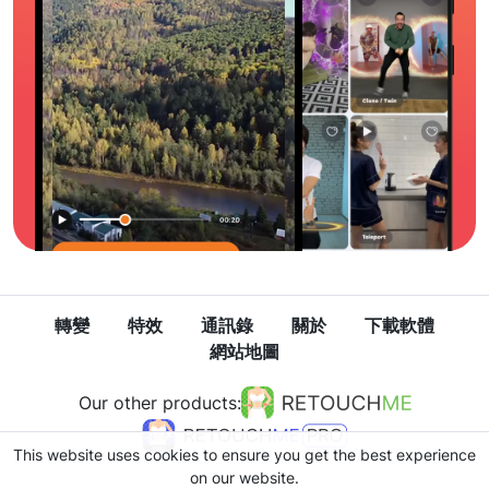
轉變
特效
通訊錄
關於
下載軟體
網站地圖
Our other products:
This website uses cookies to ensure you get the best experience
on our website.