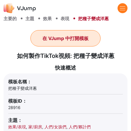
主要的
主題
效果
表現
把種子變成洋蔥
在 VJump 中打開模板
如何製作TikTok視頻: 把種子變成洋蔥
快速概述
模板名稱：
把種子變成洋蔥
模板ID：
28916
主題：
效果/表現
,
家/廚房
,
人們/女孩們
,
人們/夥計們