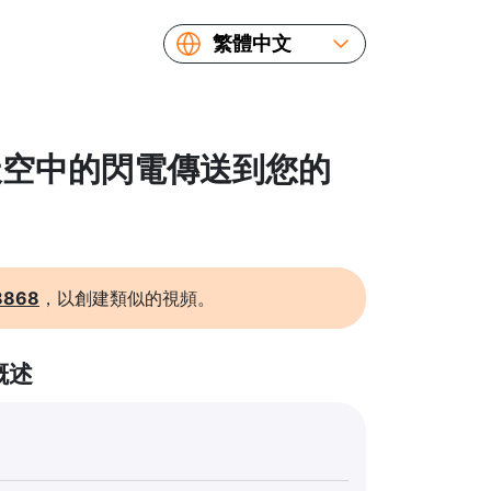
繁體中文
English
Español
Русский
 將天空中的閃電傳送到您的
Українська
Français
简体中文
日本語
8868
，以創建類似的視頻。
概述