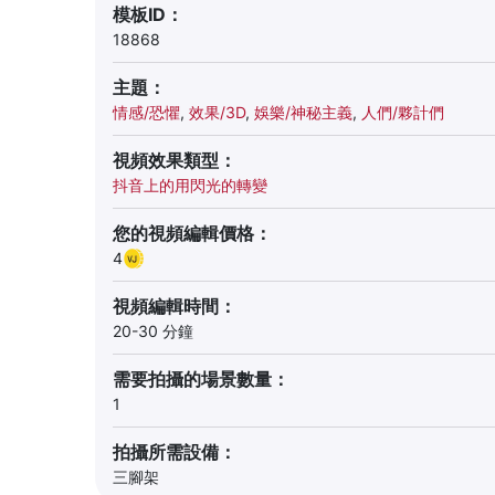
模板ID：
18868
主題：
情感/恐懼
,
效果/3D
,
娛樂/神秘主義
,
人們/夥計們
視頻效果類型：
抖音上的用閃光的轉變
您的視頻編輯價格：
4
視頻編輯時間：
20-30 分鐘
需要拍攝的場景數量：
1
拍攝所需設備：
三腳架