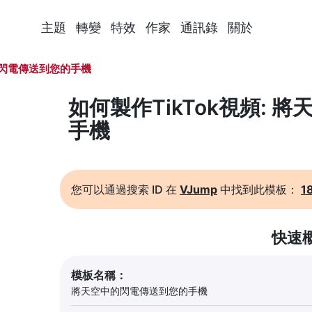
主題
轉變
特效
作家
通訊錄
關於
閃電傳送到您的手機
如何製作TikTok視頻:
手機
您可以通過搜索 ID 在
VJump
中找到此模板：
1
快速
模板名稱：
將天空中的閃電傳送到您的手機