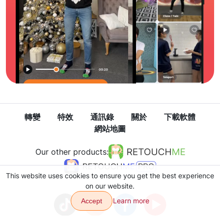
轉變
特效
通訊錄
關於
下載軟體
網站地圖
Our other products:
This website uses cookies to ensure you get the best experience
on our website.
Learn more
Accept