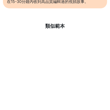
在15-30分鐘內收到高品質編輯過的視頻故事。
了解更多
類似範本