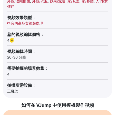
外觀/改頭換面
,
外觀/衣服
,
效果/減速
,
家/臥室
,
家/客廳
,
人們/女
孩們
視頻效果類型：
抖音的高品質視頻處理
您的視頻編輯價格：
4
視頻編輯時間：
20-30 分鐘
需要拍攝的場景數量：
4
拍攝所需設備：
三腳架
如何在
VJump
中使用模板製作視頻