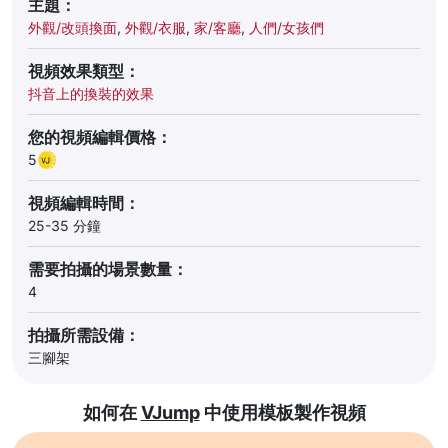
主題：
外觀/改頭換面
,
外觀/衣服
,
家/客廳
,
人們/女孩們
視頻效果類型：
抖音上的換裝的效果
您的視頻編輯價格：
5
視頻編輯時間：
25-35 分鐘
需要拍攝的場景數量：
4
拍攝所需設備：
三腳架
如何在
VJump
中使用模板製作視頻