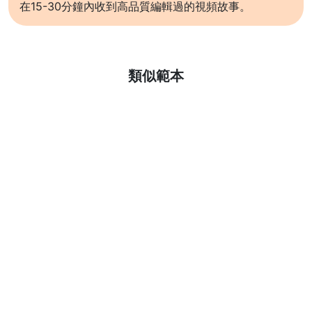
在15-30分鐘內收到高品質編輯過的視頻故事。
了解更多
類似範本