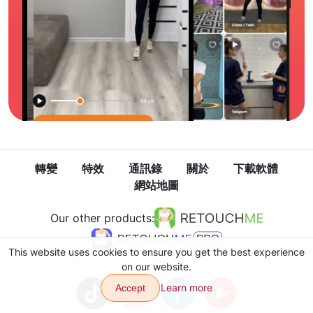
轉變
特效
通訊錄
關於
下載軟體
網站地圖
Our other products:
This website uses cookies to ensure you get the best experience
on our website.
Learn more
Accept