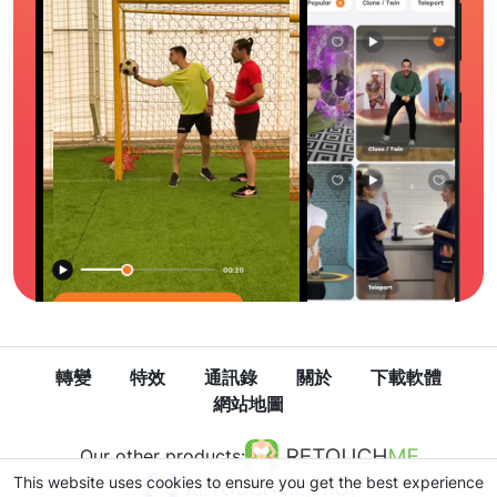
轉變
特效
通訊錄
關於
下載軟體
網站地圖
Our other products:
This website uses cookies to ensure you get the best experience