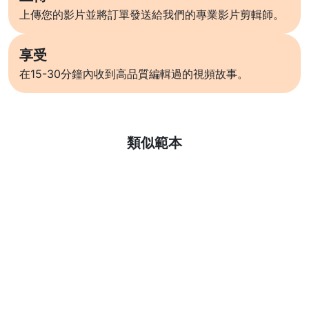
上傳您的影片並將訂單發送給我們的專業影片剪輯師。
享受
在15-30分鐘內收到高品質編輯過的視頻故事。
了解更多
類似範本