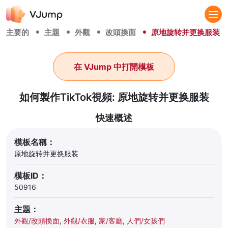
主要的
主題
外觀
改頭換面
原地旋转并更换服装
在 VJump 中打開模板
如何製作TikTok視頻: 原地旋转并更换服装
快速概述
模板名稱：
原地旋转并更换服装
模板ID：
50916
主題：
外觀/改頭換面
,
外觀/衣服
,
家/客廳
,
人們/女孩們