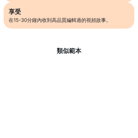
享受
在15-30分鐘內收到高品質編輯過的視頻故事。
了解更多
類似範本