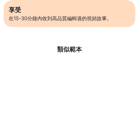
享受
在15-30分鐘內收到高品質編輯過的視頻故事。
了解更多
類似範本