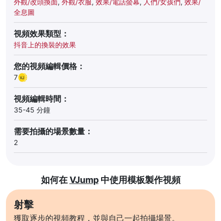
外觀/改頭換面
,
外觀/衣服
,
效果/電話螢幕
,
人們/女孩們
,
效果/
全息圖
視頻效果類型：
抖音上的換裝的效果
您的視頻編輯價格：
7
視頻編輯時間：
35-45 分鐘
需要拍攝的場景數量：
2
如何在
VJump
中使用模板製作視頻
射擊
獲取逐步的視頻教程，並與自己一起拍攝場景。