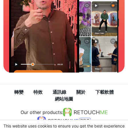
轉變
特效
通訊錄
關於
下載軟體
網站地圖
Our other products:
This website uses cookies to ensure you get the best experience