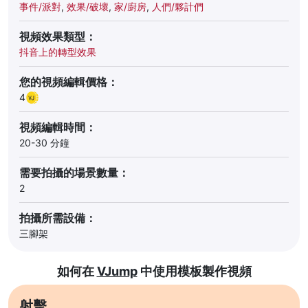
事件/派對
,
效果/破壞
,
家/廚房
,
人們/夥計們
視頻效果類型：
抖音上的轉型效果
您的視頻編輯價格：
4
視頻編輯時間：
20-30 分鐘
需要拍攝的場景數量：
2
拍攝所需設備：
三腳架
如何在
VJump
中使用模板製作視頻
射擊