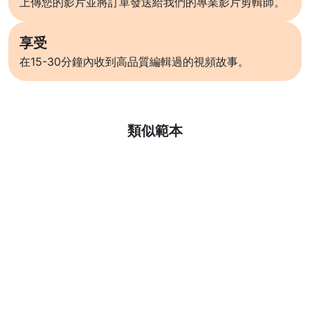
上傳您的影片並將訂單發送給我們的專業影片剪輯師。
享受
在15-30分鐘內收到高品質編輯過的視頻故事。
了解更多
類似範本