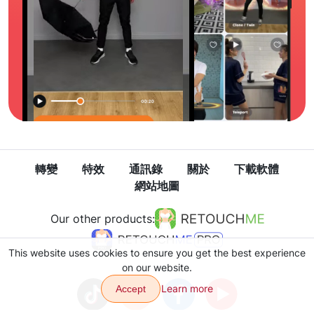
轉變
特效
通訊錄
關於
下載軟體
網站地圖
Our other products:
This website uses cookies to ensure you get the best experience
on our website.
Learn more
Accept