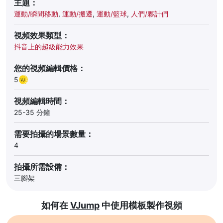
主題：
運動/瞬間移動
,
運動/搬遷
,
運動/籃球
,
人們/夥計們
視頻效果類型：
抖音上的超級能力效果
您的視頻編輯價格：
5
視頻編輯時間：
25-35 分鐘
需要拍攝的場景數量：
4
拍攝所需設備：
三腳架
如何在
VJump
中使用模板製作視頻