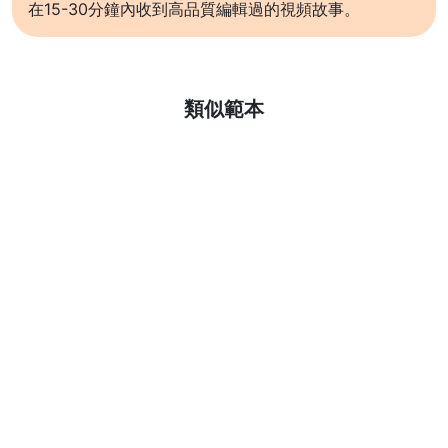
在15-30分鐘內收到高品質編輯過的視頻故事。
了解更多
類似範本