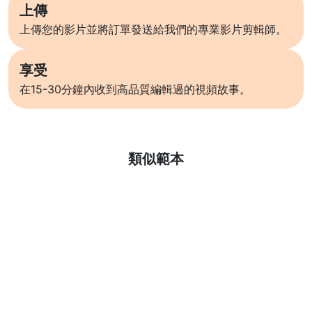
上傳
上傳您的影片並將訂單發送給我們的專業影片剪輯師。
享受
在15-30分鐘內收到高品質編輯過的視頻故事。
了解更多
類似範本