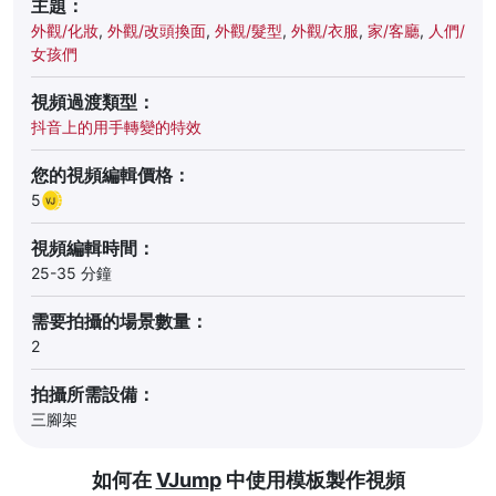
主題：
外觀/化妝
,
外觀/改頭換面
,
外觀/髮型
,
外觀/衣服
,
家/客廳
,
人們/
女孩們
視頻過渡類型：
抖音上的用手轉變的特效
您的視頻編輯價格：
5
視頻編輯時間：
25-35 分鐘
需要拍攝的場景數量：
2
拍攝所需設備：
三腳架
如何在
VJump
中使用模板製作視頻