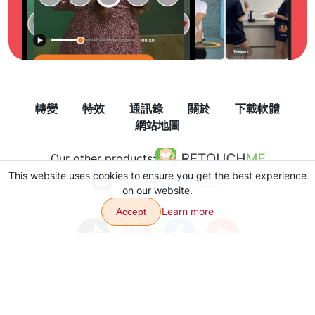
轉變
特效
通訊錄
關於
下載軟體
網站地圖
Our other products:
This website uses cookies to ensure you get the best experience
on our website.
Learn more
Accept
隱私政策
使用條款
Copyright © 2026 VJump LTD