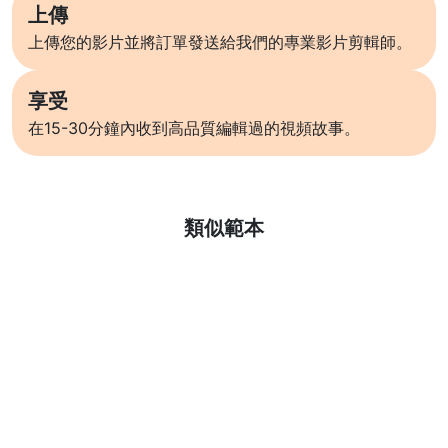
上傳
上傳您的影片並將訂單發送給我們的專業影片剪輯師。
享受
在15-30分鐘內收到高品質編輯過的視頻故事。
了解更多
類似範本