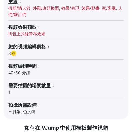
主題：
假期/情人節
,
外觀/改頭換面
,
效果/表現
,
效果/動畫
,
家/客廳
,
人
們/夥計們
視頻效果類型：
抖音上的綠背布效果
您的視頻編輯價格：
8
視頻編輯時間：
40-50 分鐘
需要拍攝的場景數量：
1
拍攝所需設備：
三腳架, 色度鍵
如何在
VJump
中使用模板製作視頻