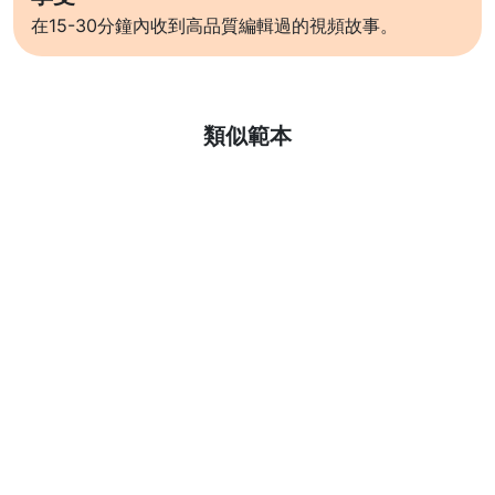
在15-30分鐘內收到高品質編輯過的視頻故事。
了解更多
類似範本