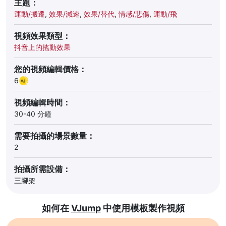
主題：
運動/搬遷
,
效果/減速
,
效果/替代
,
情感/悲傷
,
運動/飛
視頻效果類型：
抖音上的搖動效果
您的視頻編輯價格：
6
視頻編輯時間：
30-40 分鐘
需要拍攝的場景數量：
2
拍攝所需設備：
三腳架
如何在
VJump
中使用模板製作視頻