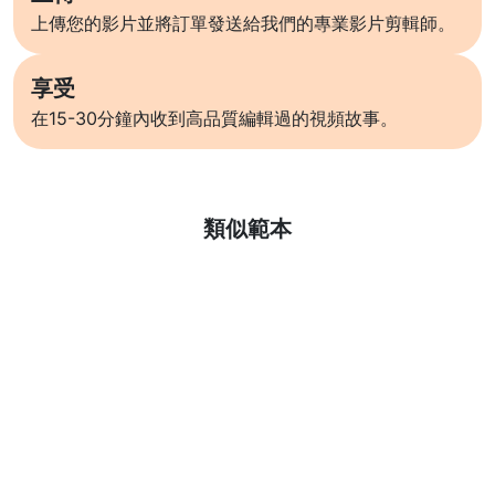
上傳您的影片並將訂單發送給我們的專業影片剪輯師。
享受
在15-30分鐘內收到高品質編輯過的視頻故事。
了解更多
類似範本