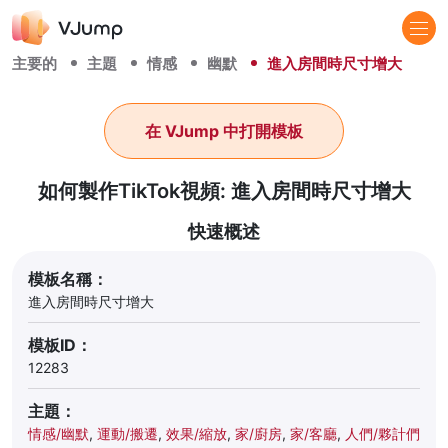
主要的
主題
情感
幽默
進入房間時尺寸增大
在 VJump 中打開模板
如何製作TikTok視頻: 進入房間時尺寸增大
快速概述
模板名稱：
進入房間時尺寸增大
模板ID：
12283
主題：
情感/幽默
,
運動/搬遷
,
效果/縮放
,
家/廚房
,
家/客廳
,
人們/夥計們