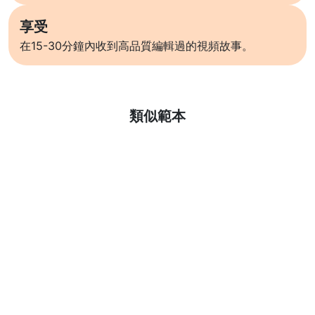
享受
在15-30分鐘內收到高品質編輯過的視頻故事。
了解更多
類似範本