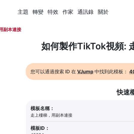
主題
轉變
特效
作家
通訊錄
關於
用副本連接
如何製作TikTok視頻
您可以通過搜索 ID 在
VJump
中找到此模板：
4
快速
模板名稱：
走上樓梯，用副本連接
模板ID：