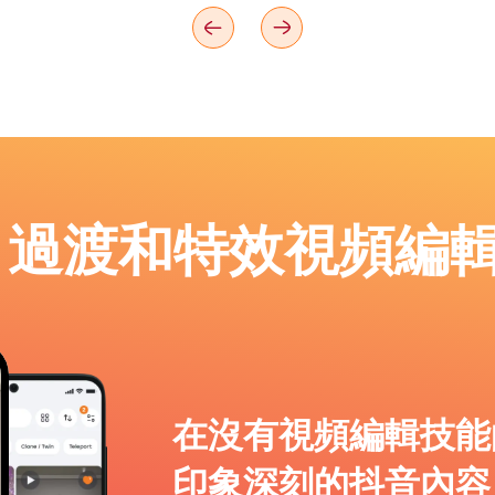
p：過渡和特效視頻編
在沒有視頻編輯技能
印象深刻的抖音內容