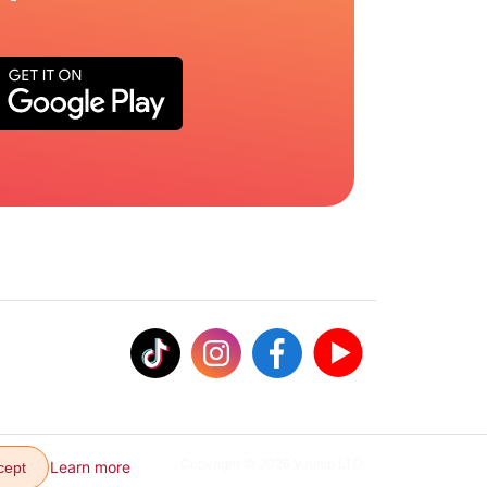
Copyright © 2026 VJump LTD
Learn more
cept