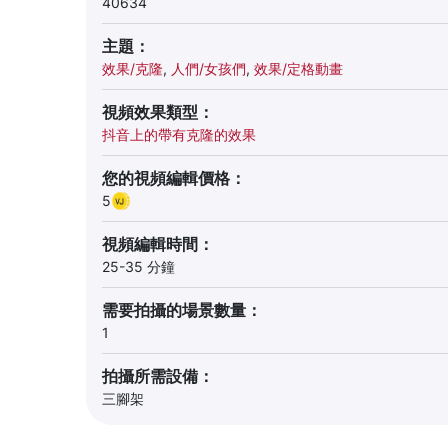
40634
主題：
效果/克隆
,
人們/女孩們
,
效果/定格動畫
視頻效果類型：
抖音上的帶有克隆的效果
您的視頻編輯價格：
5
視頻編輯時間：
25-35 分鐘
需要拍攝的場景數量：
1
拍攝所需設備：
三腳架