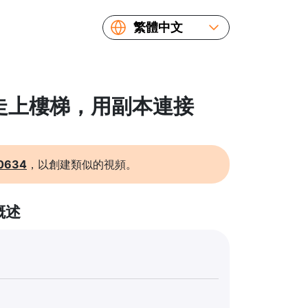
繁體中文
English
Español
Русский
: 走上樓梯，用副本連接
Українська
Français
简体中文
0634
，以創建類似的視頻。
日本語
概述