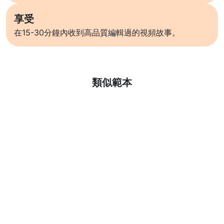
享受
在15-30分鐘內收到高品質編輯過的視頻故事。
了解更多
類似範本