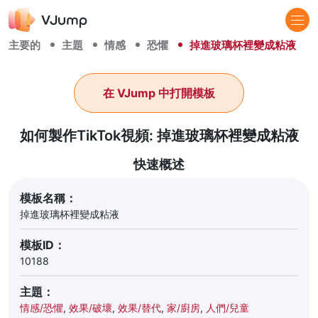
主要的
主題
情感
恐懼
掉進玻璃杯裡變成粘液
在 VJump 中打開模板
如何製作TikTok視頻: 掉進玻璃杯裡變成粘液
快速概述
模板名稱：
掉進玻璃杯裡變成粘液
模板ID：
10188
主題：
情感/恐懼
,
效果/破壞
,
效果/替代
,
家/廚房
,
人們/兒童