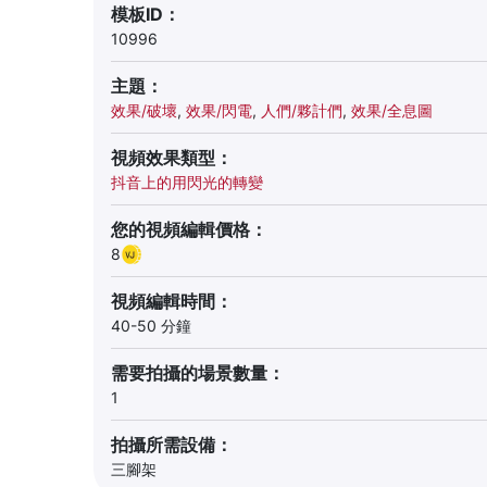
模板ID：
10996
主題：
效果/破壞
,
效果/閃電
,
人們/夥計們
,
效果/全息圖
視頻效果類型：
抖音上的用閃光的轉變
您的視頻編輯價格：
8
視頻編輯時間：
40-50 分鐘
需要拍攝的場景數量：
1
拍攝所需設備：
三腳架