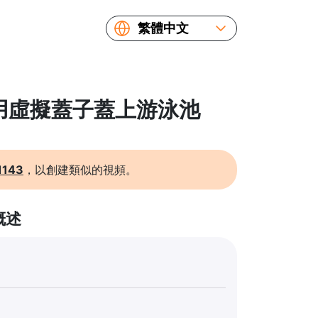
繁體中文
English
Español
Русский
: 用虛擬蓋子蓋上游泳池
Українська
Français
简体中文
1143
，以創建類似的視頻。
日本語
概述