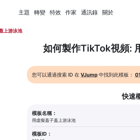
主題
轉變
特效
作家
通訊錄
關於
蓋上游泳池
如何製作TikTok視頻
您可以通過搜索 ID 在
VJump
中找到此模板：
0
快速
模板名稱：
用虛擬蓋子蓋上游泳池
模板ID：