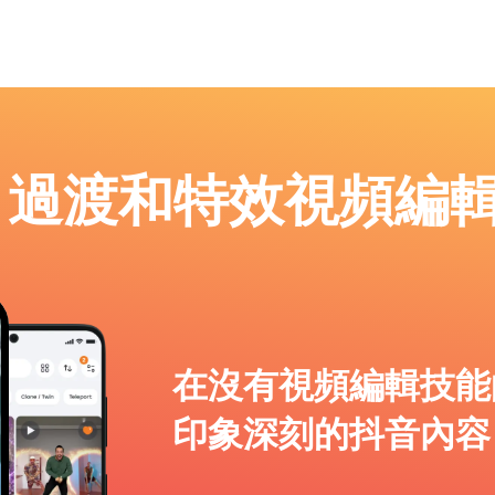
p：過渡和特效視頻編
在沒有視頻編輯技能
印象深刻的抖音內容