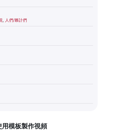
現
,
人們/夥計們
使用模板製作視頻