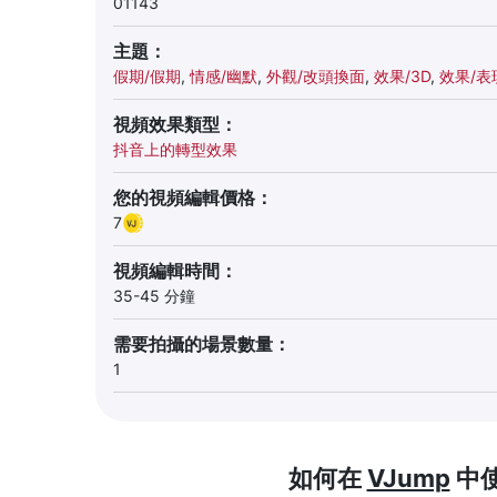
01143
主題：
假期/假期
,
情感/幽默
,
外觀/改頭換面
,
效果/3D
,
效果/表
視頻效果類型：
抖音上的轉型效果
您的視頻編輯價格：
7
視頻編輯時間：
35-45 分鐘
需要拍攝的場景數量：
1
如何在
VJump
中